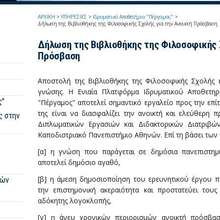
ΑΡΧΙΚΗ
>
ΥΠΗΡΕΣΙΕΣ
>
Ιδρυματικό Αποθετήριο "Πέργαμος"
>
Δήλωση της Βιβλιοθήκης της Φιλοσοφικής Σχολής για την Ανοικτή Πρόσβαση
Δήλωση της Βιβλιοθήκης της Φιλοσοφικής Σ
Πρόσβαση
Αποστολή της Βιβλιοθήκης της Φιλοσοφικής Σχολής ε
γνώσης. Η Ενιαία Πλατφόρμα Ιδρυματικού Αποθετη
ς"
"Πέργαμος" αποτελεί σημαντικό εργαλείο προς την επ
της είναι να διασφαλίζει την ανοικτή και ελεύθερη
ς στην
Διπλωματικών Εργασιών και Διδακτορικών Διατριβώ
Καποδιστριακό Πανεπιστήμιο Αθηνών. Επί τη βάσει τω
[α] η γνώση που παράγεται σε δημόσια πανεπιστημ
αποτελεί δημόσιο αγαθό,
[β] η άμεση δημοσιοποίηση του ερευνητικού έργου π
κών
την επιστημονική ακεραιότητα και προστατεύει του
αδόκητης λογοκλοπής,
[γ] η άνευ χρονικών περιορισμών ανοικτή πρόσβασ