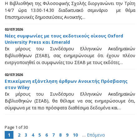
Η Βιβλιοθήκη της Φιλοσοφικής Σχολής διοργανώνει την Τρίτη
14/7 ώρα 13.00-14.30 διαδικτυακό σεμινάριο με θέμα
Επιστημονικές δημοσιεύσεις Ανοικτής…
02/07/2026
Νέες συμφωνίες με τους εκδοτικούς οίκους Oxford
University Press και Emerald
Εκ μέρους του Συνδέσμου Ελληνικών Ακαδημαϊκών
Βιβλιοθήκων (ΣΕΑΒ), σας ενημερώνουμε ότι έχουν πλέον
ενεργοποιηθεί οι συμφωνίες του ΣΕΑΒ με τους εκδότες…
02/07/2026
Επικείμενη εξάντληση άρθρων Ανοικτής Πρόσβασης
στον Wiley
Εκ μέρους του Συνδέσμου Ελληνικών Ακαδημαϊκών
Βιβλιοθηκών (ΣΕΑΒ), θα θέλαμε να σας ενημερώσουμε ότι,
σύμφωνα με τα πιο πρόσφατα διαθέσιμα δεδομένα και…
Page 1 of 30
1
2
3
4
5
6
7
8
9
10
…
Επόμενο