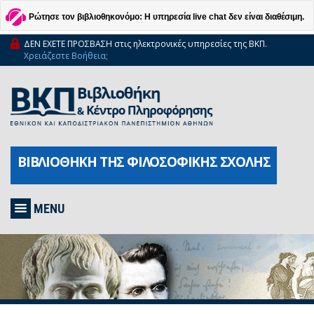
Ρώτησε τον βιβλιοθηκονόμο: Η υπηρεσία live chat δεν είναι διαθέσιμη.
ΔΕΝ ΕΧΕΤΕ ΠΡΟΣΒΑΣΗ στις ηλεκτρονικές υπηρεσίες της ΒΚΠ.
Χρειάζεστε Βοήθεια;
ΒΙΒΛΙΟΘΗΚΗ ΤΗΣ ΦΙΛΟΣΟΦΙΚΗΣ ΣΧΟΛΗΣ
MENU