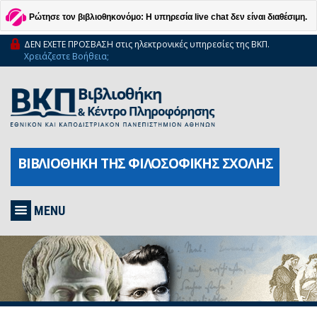
Ρώτησε τον βιβλιοθηκονόμο: Η υπηρεσία live chat δεν είναι διαθέσιμη.
ΔΕΝ ΕΧΕΤΕ ΠΡΟΣΒΑΣΗ στις ηλεκτρονικές υπηρεσίες της ΒΚΠ.
Χρειάζεστε Βοήθεια;
ΒΙΒΛΙΟΘΗΚΗ ΤΗΣ ΦΙΛΟΣΟΦΙΚΗΣ ΣΧΟΛΗΣ
MENU